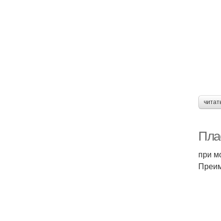
читат
Пла
при м
Преим