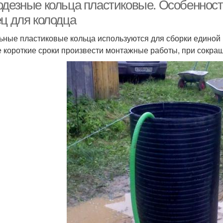
кольца
кольца
одезные кольца пластиковые. Особеннос
ец для колодца
ьные пластиковые кольца используются для сборки единой 
астиковые вставки
Пластиковые колодцы
Пл
 короткие сроки произвести монтажные работы, при сокра
Колодцы из
Коль
Ремонтные кольца
пластиковых и
Септики из бетонных
льца для колодцев
колец