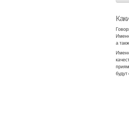
Как
Говор
Именн
а так
Именн
качес
приям
будут