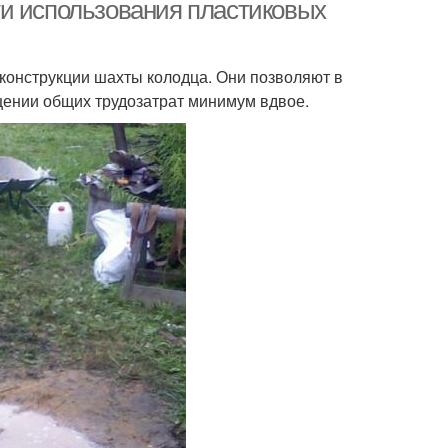
ти использования пластиковых
конструкции шахты колодца. Они позволяют в
Кольца для питьевого
астиковые люки
щении общих трудозатрат минимум вдвое.
колодца
ца для выгребной
Железобетонные
ямы
кольца