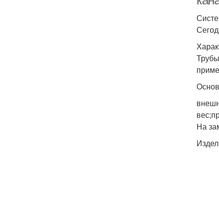
кан
Систе
Сегод
Харак
Трубы
приме
Основ
внешн
вес;п
На за
Издел