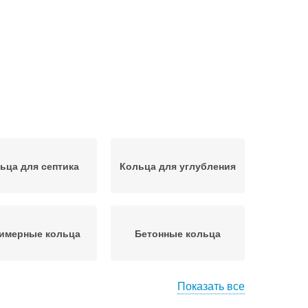
ьца для септика
Кольца для углубления
имерные кольца
Бетонные кольца
Показать все
стиковые трубы
Кольцо для колодца