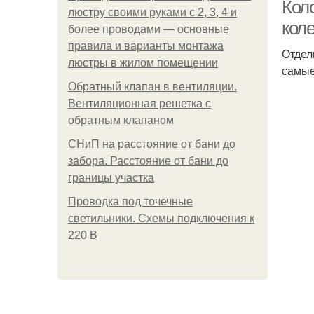
Кол
люстру своими руками с 2, 3, 4 и
кол
более проводами — основные
правила и варианты монтажа
Отдел
Пл
люстры в жилом помещении
самые
Обратный клапан в вентиляции.
Вентиляционная решетка с
обратным клапаном
СНиП на расстояние от бани до
забора. Расстояние от бани до
границы участка
Ко
Проводка под точечные
светильники. Схемы подключения к
220 В