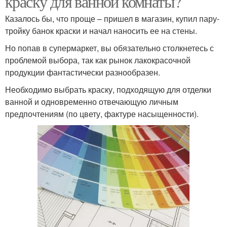
краску для ванной комнаты?
Казалось бы, что проще – пришел в магазин, купил пару-
тройку банок краски и начал наносить ее на стены.
Краска для ванной
Комната без туалета
Но попав в супермаркет, вы обязательно столкнетесь с
комнаты
проблемой выбора, так как рынок лакокрасочной
продукции фантастически разнообразен.
Необходимо выбрать краску, подходящую для отделки
ванной и одновременно отвечающую личным
предпочтениям (по цвету, фактуре насыщенности).