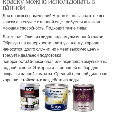
краску можно использовать в
ванной
Для влажных помещений можно использовать не все
Краска на латексной
Краска на эпоксидной
краски а в случае с ванной еще требуется высокая
основе
основе
моющая способность. Подходят такие типы:
Латексная. Один из видов водоэмульсионной краски.
Образует на поверхности плотную пленку, хорошо
Краска для ванной
наносится, долго служит, но имеет высокую цену и
Водостойкая краска
комнаты
требует идеальной подготовки
поверхности.Силиконовая или акриловая эмульсия на
водной основе. Эти краски — хороший выбор для
покраски ванной комнаты. Средний ценовой диапазон,
Водоэмульсионная
Акриловая краска
хорошая стойкость к воздействию воды.
краска
Латексная краска
Силиконовая краска