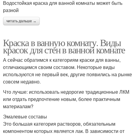
Водостойкая краска для ванной комнаты может быть
разной
Краска в ванную
Краски для стен
читать дальше →
комнату
Краска в ванную комнату. Виды
красок для стен в ванной комнате
Краски для ванной
Комната на потолок
комнаты
А сейчас обратимся к категориям краски для ванны,
отличающимся своим составом. Некоторые виды
используются не первый век, другие появились на рынке
совсем недавно.
Матовая краска
Специальная краска
Что лучше: использовать недорогие традиционные ЛКМ
или отдать предпочтение новым, более практичным
материалам?
Эмалевые составы
Это большая категория растворов, обязательным
компонентом которых является лак. В зависимости от