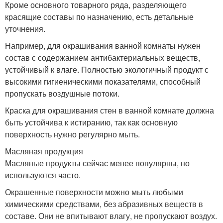
Кроме основного товарного ряда, разделяющего
красящие составы по назначению, есть детальные
уточнения.
Краски для окраски
Фактурная краска
Например, для окрашивания ванной комнаты нужен
состав с содержанием антибактериальных веществ,
устойчивый к влаге. Полностью экологичный продукт с
Краски для внутренней
Краска с бархатным
высокими гигиеническими показателями, способный
и
эффектом
пропускать воздушные потоки.
Краска для окрашивания стен в ванной комнате должна
быть устойчива к истиранию, так как основную
поверхность нужно регулярно мыть.
Декоративная краска
Краски для отделки
Масляная продукция
Масляные продукты сейчас менее популярны, но
используются часто.
Краски для внутренней
Краска с эффектом
Окрашенные поверхности можно мыть любыми
отделки
химическими средствами, без абразивных веществ в
составе. Они не впитывают влагу, не пропускают воздух.