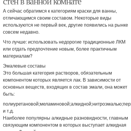
стен в ванной комнате
А сейчас обратимся к категориям краски для ванны,
отличающимся своим составом. Некоторые виды
Краска в ванную
используются не первый век, другие появились на рынке
Краска для стен
комнату
совсем недавно.
Что лучше: использовать недорогие традиционные ЛКМ
или отдать предпочтение новым, более практичным
материалам?
Краска для потолка
Силиконовые краски
Эмалевые составы
Это большая категория растворов, обязательным
компонентом которых является лак. В зависимости от
основных веществ, входящих в состав эмали, она может
Краска для дерева
Популярные краски
быть:
полиуретановой;меламиновой;алкидной;нитроэмалью;пе
и т.д.
Наиболее популярны алкидные разновидности, главным
Краска на масляной
Краска для плитки
связующим компонентом в которых выступает алкидная
основе