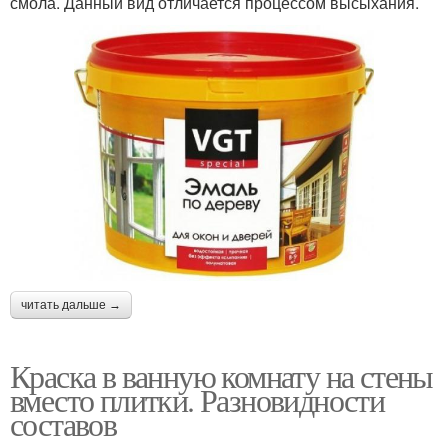
смола. Данный вид отличается процессом высыхания.
Краска на латексной
Краска на эпоксидной
основе
основе
Текстурная краска
Масляная краска
Алкидная краска
Силикатная краска
читать дальше →
Краска в ванную комнату на стены
Поливинилацетатнная
Краска для внутренней
вместо плитки. Разновидности
краска
отделки
составов