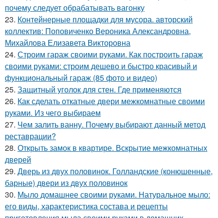
почему следует обрабатывать вагонку
23.
Контейнерные площадки для мусора. авторский
коллектив: Поповиченко Вероника Александровна,
Михайлова Елизавета Викторовна
24.
Строим гараж своими руками. Как построить гараж
своими руками: строим дешево и быстро красивый и
функциональный гараж (85 фото и видео)
25.
Защитный уголок для стен. Где применяются
26.
Как сделать откатные двери межкомнатные своими
руками. Из чего выбираем
27.
Чем залить ванну. Почему выбирают данный метод
реставрации?
28.
Открыть замок в квартире. Вскрытие межкомнатных
дверей
29.
Дверь из двух половинок. Голландские (конюшенные,
барные) двери из двух половинок
30.
Мыло домашнее своими руками. Натуральное мыло:
его виды, характеристика состава и рецепты
приготовления мыла своими руками в домашних