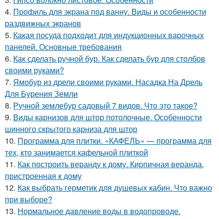
4.
Профиль для экрана под ванну. Виды и особенности
раздвижных экранов
5.
Какая посуда подходит для индукционных варочных
панелей. Основные требования
6.
Как сделать ручной бур. Как сделать бур для столбов
своими руками?
7.
Ямобур из дрели своими руками. Насадка На Дрель
Для Бурения Земли
8.
Ручной землебур садовый 7 видов. Что это такое?
9.
Виды карнизов для штор потолочные. Особенности
шинного скрытого карниза для штор
10.
Программа для плитки. «КАФЕЛЬ» — программа для
тех, кто занимается кафельной плиткой
11.
Как построить веранду к дому. Кирпичная веранда,
пристроенная к дому
12.
Как выбрать герметик для душевых кабин. Что важно
при выборе?
13.
Нормальное давление воды в водопроводе.