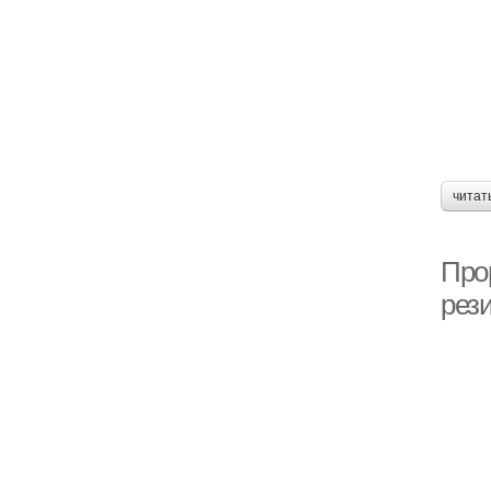
читат
Про
рез