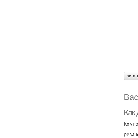
читат
Вас
Как
Компо
резин