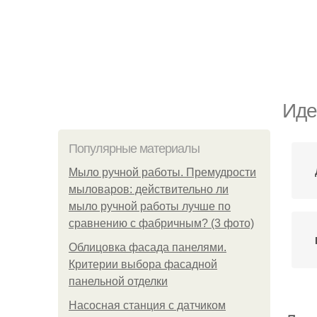
Иде
Популярные материалы
Мыло ручной работы. Премудрости
мыловаров: действительно ли
мыло ручной работы лучше по
сравнению с фабричным? (3 фото)
Облицовка фасада панелями.
Критерии выбора фасадной
панельной отделки
Насосная станция с датчиком