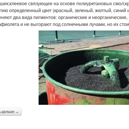
шек;клеевое связующее на основе полиуретановых смол;к
тию определенный цвет (красный, зеленый, желтый, синий и 
няют два вида пигментов: органические и неорганические,
афиолета и не выгорают под солнечными лучами, но их сто
ь дальше →