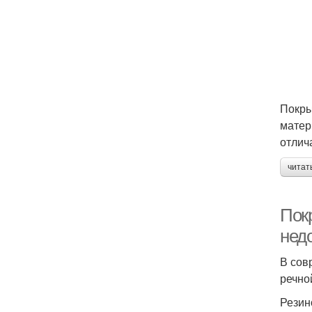
Покры
матер
отлич
читат
Пок
нед
В сов
речно
Резин