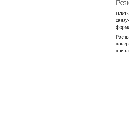
Рез
Плитк
связу
форми
Распр
повер
привл