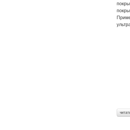
покры
покры
Приме
ультр
читат