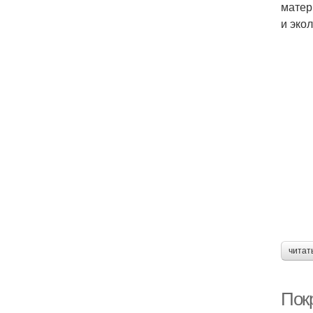
матер
и эко
читат
Пок