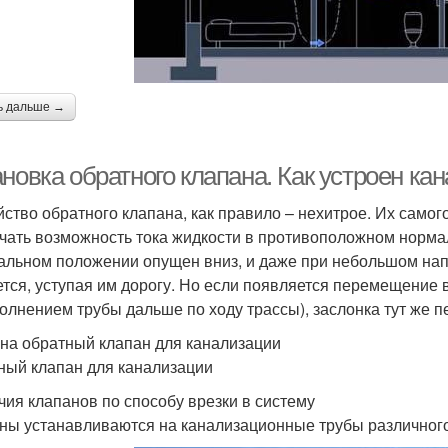
ь дальше →
ановка обратного клапана. Как устроен к
йство обратного клапана, как правило – нехитрое. Их самог
чать возможность тока жидкости в противоположном нормал
альном положении опущен вниз, и даже при небольшом на
ется, уступая им дорогу. Но если появляется перемещение
олнением трубы дальше по ходу трассы), заслонка тут же п
на обратный клапан для канализации
ный клапан для канализации
чия клапанов по способу врезки в систему
ны устанавливаются на канализационные трубы различного