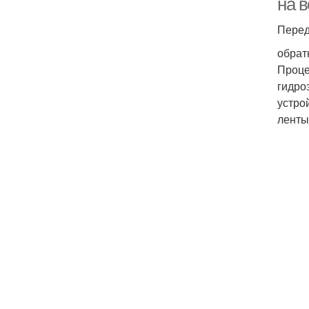
на 
Перед
обрат
Проце
гидро
устро
ленты