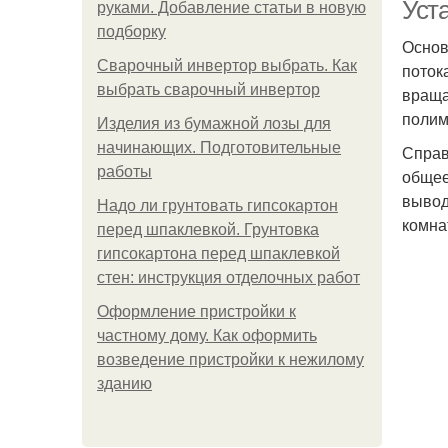
Уст
руками. Добавление статьи в новую
подборку
Основ
Сварочный инвертор выбрать. Как
поток
выбрать сварочный инвертор
враща
полим
Изделия из бумажной лозы для
начинающих. Подготовительные
Справ
работы
общее
вывод
Надо ли грунтовать гипсокартон
комна
перед шпаклевкой. Грунтовка
гипсокартона перед шпаклевкой
стен: инструкция отделочных работ
Оформление пристройки к
частному дому. Как оформить
возведение пристройки к нежилому
зданию