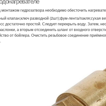
водонагревателе
 монтажом гидрозатвора необходимо обесточить нагреватель
ный клапан;ключ разводной (2шт);фум-лента/пакля;сухая ве
сс достаточно простой. Следует перекрыть воду. Затем, н
заслонки, а вторым отсоединить шланг от входного отверст
йство от бойлера. Очистить резьбовое соединение приёмног
.