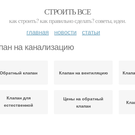
СТРОИТЬ ВСЕ
как строить? как правильно сделать? советы, идеи.
главная
новости
статьи
пан на канализацию
Обратный клапан
Клапан на вентиляцию
Клапа
Клапан для
Цены на обратный
Кла
естественной
клапан
вентиляции
Пре
Клапан на насос
Клапан на бойлер