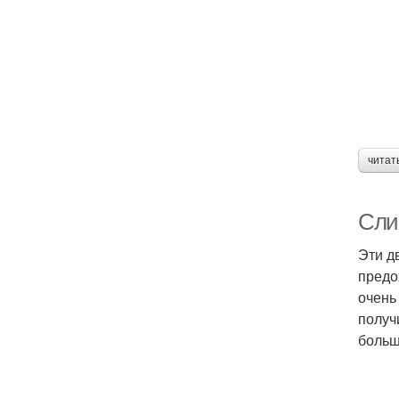
читат
Сли
Эти д
предо
очень
получ
больш