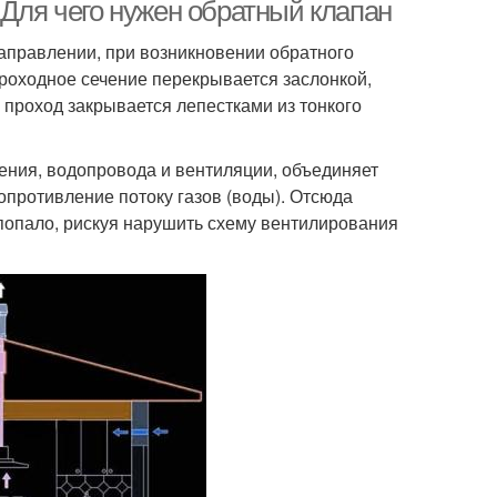
клапан
 Для чего нужен обратный клапан
направлении, при возникновении обратного
проходное сечение перекрывается заслонкой,
 проход закрывается лепестками из тонкого
ения, водопровода и вентиляции, объединяет
опротивление потоку газов (воды). Отсюда
попало, рискуя нарушить схему вентилирования