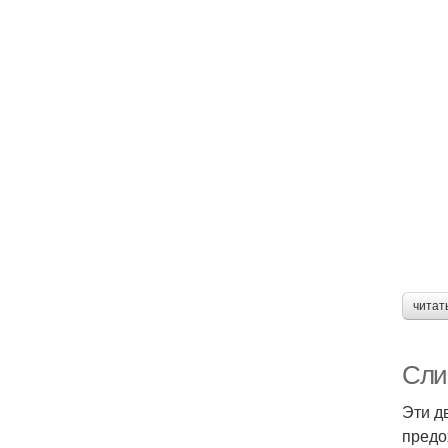
читат
Сли
Эти д
предо