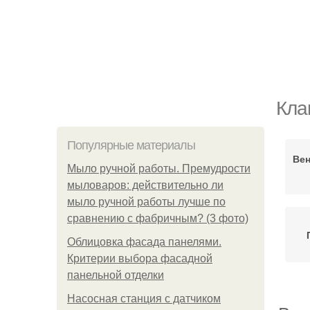
Кла
Популярные материалы
Вен
Мыло ручной работы. Премудрости
мыловаров: действительно ли
мыло ручной работы лучше по
сравнению с фабричным? (3 фото)
Облицовка фасада панелями.
Критерии выбора фасадной
панельной отделки
Насосная станция с датчиком