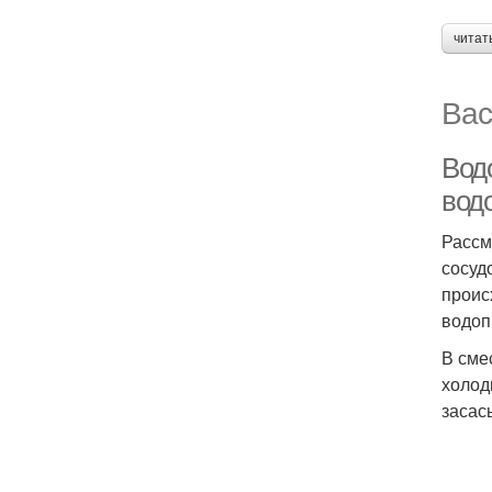
читат
Вас
Вод
вод
Рассм
сосуд
проис
водоп
В сме
холод
засас