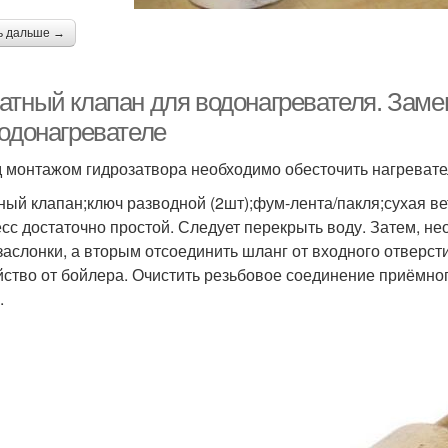
ь дальше →
атный клапан для водонагревателя. Заме
водонагревателе
 монтажом гидрозатвора необходимо обесточить нагреватель
ный клапан;ключ разводной (2шт);фум-лента/пакля;сухая ве
сс достаточно простой. Следует перекрыть воду. Затем, н
заслонки, а вторым отсоединить шланг от входного отверст
йство от бойлера. Очистить резьбовое соединение приёмног
.