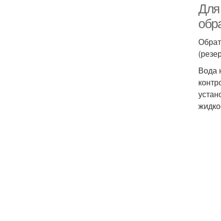
Для
обр
Обрат
(резе
Вода 
контр
устан
жидко