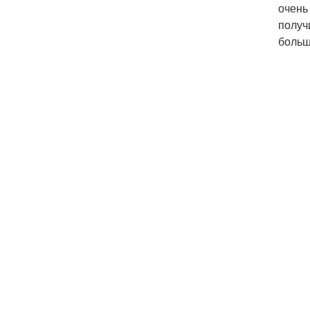
очень
получ
больш