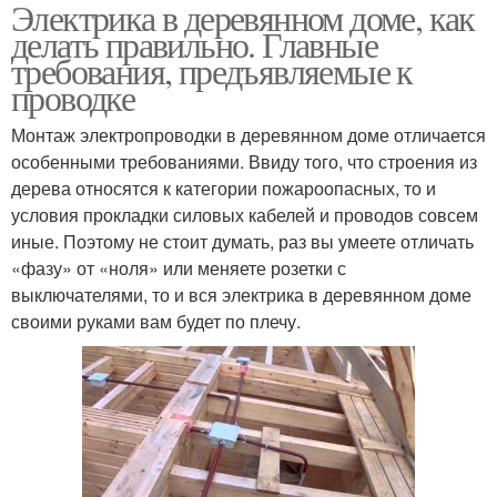
Электрика в деревянном доме, как
Электропроводка в
Электропроводки в
делать правильно. Главные
деревянном доме
комнате
требования, предъявляемые к
проводке
Провода для
Электропроводка в
Монтаж электропроводки в деревянном доме отличается
электропроводки
деревянном домике
особенными требованиями. Ввиду того, что строения из
дерева относятся к категории пожароопасных, то и
условия прокладки силовых кабелей и проводов совсем
иные. Поэтому не стоит думать, раз вы умеете отличать
«фазу» от «ноля» или меняете розетки с
выключателями, то и вся электрика в деревянном доме
своими руками вам будет по плечу.