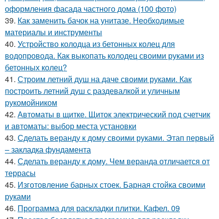
оформления фасада частного дома (100 фото)
39.
Как заменить бачок на унитазе. Необходимые
материалы и инструменты
40.
Устройство колодца из бетонных колец для
водопровода. Как выкопать колодец своими руками из
бетонных колец?
41.
Строим летний душ на даче своими руками. Как
построить летний душ с раздевалкой и уличным
рукомойником
42.
Автоматы в щитке. Щиток электрический под счетчик
и автоматы: выбор места установки
43.
Сделать веранду к дому своими руками. Этап первый
– закладка фундамента
44.
Сделать веранду к дому. Чем веранда отличается от
террасы
45.
Изготовление барных стоек. Барная стойка своими
руками
46.
Программа для раскладки плитки. Кафел. 09