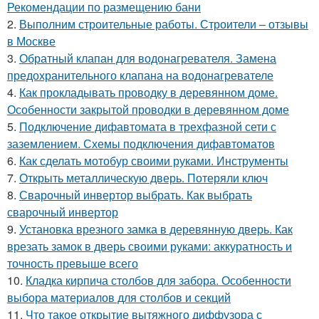
Рекомендации по размещению бани
2.
Выполним строительные работы. Строители – отзывы
в Москве
3.
Обратный клапан для водонагревателя. Замена
предохранительного клапана на водонагревателе
4.
Как прокладывать проводку в деревянном доме.
Особенности закрытой проводки в деревянном доме
5.
Подключение дифавтомата в трехфазной сети с
заземлением. Схемы подключения дифавтоматов
6.
Как сделать мотобур своими руками. Инструменты
7.
Открыть металлическую дверь. Потеряли ключ
8.
Сварочный инвертор выбрать. Как выбрать
сварочный инвертор
9.
Установка врезного замка в деревянную дверь. Как
врезать замок в дверь своими руками: аккуратность и
точность превыше всего
10.
Кладка кирпича столбов для забора. Особенности
выбора материалов для столбов и секций
11.
Что такое открытие вытяжного диффузора с