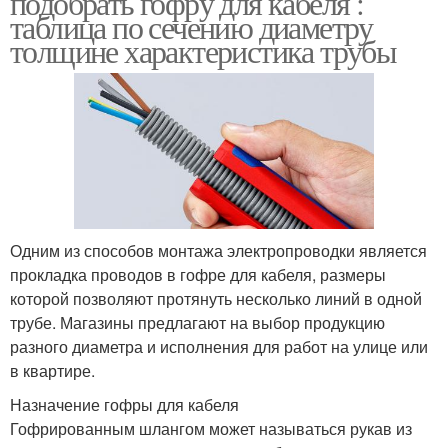
подобрать гофру для кабеля :
таблица по сечению диаметру
толщине характеристика трубы
Кабель в бетоне
Гофр при прокладке
Гофр для проводки
Гофры для проводов
Одним из способов монтажа электропроводки является
прокладка проводов в гофре для кабеля, размеры
Гофр для кабельных
которой позволяют протянуть несколько линий в одной
Гофр для проводов
проводов
трубе. Магазины предлагают на выбор продукцию
разного диаметра и исполнения для работ на улице или
в квартире.
Назначение гофры для кабеля
Подземный кабель
Гофрированным шлангом может называться рукав из