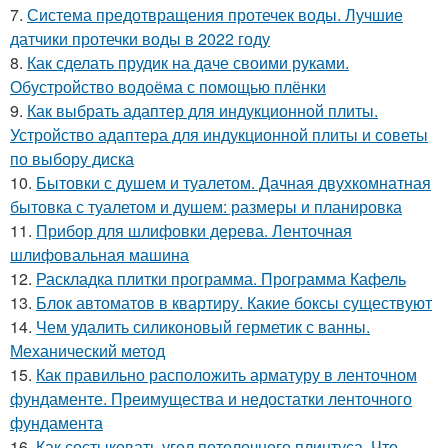
7.
Система предотвращения протечек воды. Лучшие
датчики протечки воды в 2022 году
8.
Как сделать прудик на даче своими руками.
Обустройство водоёма с помощью плёнки
9.
Как выбрать адаптер для индукционной плиты.
Устройство адаптера для индукционной плиты и советы
по выбору диска
10.
Бытовки с душем и туалетом. Дачная двухкомнатная
бытовка с туалетом и душем: размеры и планировка
11.
Прибор для шлифовки дерева. Ленточная
шлифовальная машина
12.
Раскладка плитки программа. Программа Кафель
13.
Блок автоматов в квартиру. Какие боксы существуют
14.
Чем удалить силиконовый герметик с ванны.
Механический метод
15.
Как правильно расположить арматуру в ленточном
фундаменте. Преимущества и недостатки ленточного
фундамента
16.
Как состыковать угол потолочного плинтуса. Что