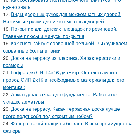
нужно знать
17.
Виды дверных ручек для межкомнатных дверей.
Нажимные ручки для межкомнатных дверей
18.
Покрытие для детских площадок из резиновой.
Главные плюсы и минусы покрытия
19.
Как снять гайку с сорванной резьбой. Выкручиваем
сорванные болты и гайки
20.
Доска на террасу из пластика. Характеристики и
размеры
21.
Гофра для СИП 4х16 диаметр. Осталось купить
провод СИП 2х16 и необходимые материалы для его
монтажа :
22.
Арматурная сетка для фундамента. Работы по
укладке арматуры
23.
Доска на террасу. Какая террасная доска лучше
всего ведет себя под открытым небом?
24.
Фанера, какой толщины бывает. В чем преимущества
фанеры