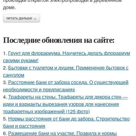
доме.
читать дальше →
Последние обновления на сайте:
1.
Грунт для флорариума. Научитесь делать флорариум
своими руками!
2.
Бытовки с туалетом и душем. Применение бытовок с
санузлом
3.
Расстояние бани от забора соседа. О существующей
необходимости и предписаниях
4.
Трафареты на стены. Трафареты для декора стен —
идеи и варианты вырезания узоров для нанесения
трафаретных изображений (125 фото)
5.
Нормы расстояния от бани до забора. Строительство
бани и расстояния
6.
Размещение бани на участке. Правила и нормы