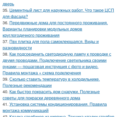
дверь
35.
Цементный лист для наружных работ. Что такое ЦСП
для фасада?
36.
Передвижные дома для постоянного проживания.
Варианты планировки модульных домов
круглогодичного проживания
37.
Пвх плитка для пола самоклеющаяся. Виды и
разновидности
38.
Как подсоединить светодиодную лампу к проводке с
двумя проводами. Подключение светильника своими
руками — пошаговая инструкция с фото и видео.
Правила монтажа + схема подключения
39.
Сколько ставить температуру в холодильнике.
Полезные рекомендации
40.
Как быстро покрасить дом снаружи. Полезные
советы для покраски деревянного дома
41.
Установка системы кондиционирования. Правила
монтажа коммуникаций
42.
Кладка столбиков из кирпича. Техника кладки столбов