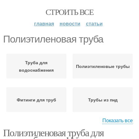
СТРОИТЬ ВСЕ
главная
новости
статьи
Полиэтиленовая труба
Труба для
Полиэтиленовые трубы
водоснабжения
Фитинги для труб
Трубы из пнд
Показать все
Полиэтиленовая труба для
Пнд с металлической
Трубы по способу
трубой