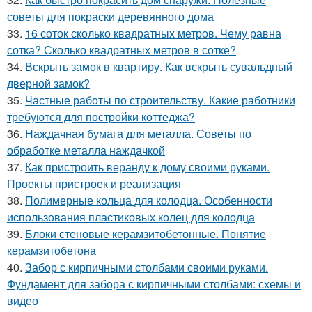
советы для покраски деревянного дома
33.
16 соток сколько квадратных метров. Чему равна
сотка? Сколько квадратных метров в сотке?
34.
Вскрыть замок в квартиру. Как вскрыть сувальдный
дверной замок?
35.
Частные работы по строительству. Какие работники
требуются для постройки коттеджа?
36.
Наждачная бумага для металла. Советы по
обработке металла наждачкой
37.
Как пристроить веранду к дому своими руками.
Проекты пристроек и реализация
38.
Полимерные кольца для колодца. Особенности
использования пластиковых колец для колодца
39.
Блоки стеновые керамзитобетонные. Понятие
керамзитобетона
40.
Забор с кирпичными столбами своими руками.
Фундамент для забора с кирпичными столбами: схемы и
видео