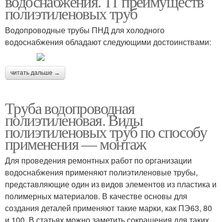
водоснабжения. 11 преимуществ
полиэтиленовых труб
Водопроводные трубы ПНД для холодного
Полипропиленовая
Полипропиленовые
водоснабжения обладают следующими достоинствами:
труба
трубы
читать дальше →
Трубы для
Гофрированные трубы
Труба водопроводная
водопровода
полиэтиленовая. Виды
полиэтиленовых труб по способу
применения — монтаж
Поливинилхлоридные
Пластиковые трубы
трубы
Для проведения ремонтных работ по организации
водоснабжения применяют полиэтиленовые трубы,
представляющие один из видов элементов из пластика и
полимерных материалов. В качестве основы для
Канализационные
создания деталей применяют такие марки, как ПЭ63, 80
трубы
и 100. В статьях можно заметить сокращения для таких