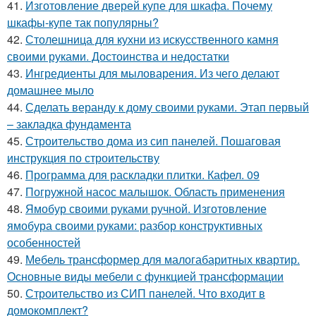
41.
Изготовление дверей купе для шкафа. Почему
шкафы-купе так популярны?
42.
Столешница для кухни из искусственного камня
своими руками. Достоинства и недостатки
43.
Ингредиенты для мыловарения. Из чего делают
домашнее мыло
44.
Сделать веранду к дому своими руками. Этап первый
– закладка фундамента
45.
Строительство дома из сип панелей. Пошаговая
инструкция по строительству
46.
Программа для раскладки плитки. Кафел. 09
47.
Погружной насос малышок. Область применения
48.
Ямобур своими руками ручной. Изготовление
ямобура своими руками: разбор конструктивных
особенностей
49.
Мебель трансформер для малогабаритных квартир.
Основные виды мебели с функцией трансформации
50.
Строительство из СИП панелей. Что входит в
домокомплект?