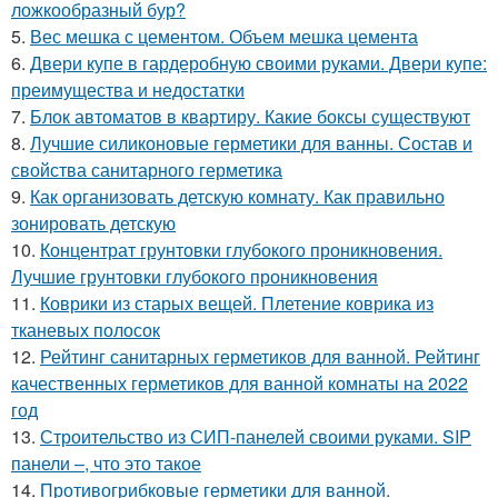
ложкообразный бур?
5.
Вес мешка с цементом. Объем мешка цемента
6.
Двери купе в гардеробную своими руками. Двери купе:
преимущества и недостатки
7.
Блок автоматов в квартиру. Какие боксы существуют
8.
Лучшие силиконовые герметики для ванны. Состав и
свойства санитарного герметика
9.
Как организовать детскую комнату. Как правильно
зонировать детскую
10.
Концентрат грунтовки глубокого проникновения.
Лучшие грунтовки глубокого проникновения
11.
Коврики из старых вещей. Плетение коврика из
тканевых полосок
12.
Рейтинг санитарных герметиков для ванной. Рейтинг
качественных герметиков для ванной комнаты на 2022
год
13.
Строительство из СИП-панелей своими руками. SIP
панели –, что это такое
14.
Противогрибковые герметики для ванной.