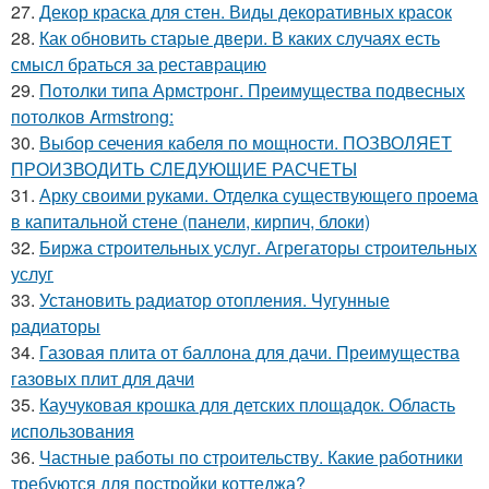
27.
Декор краска для стен. Виды декоративных красок
28.
Как обновить старые двери. В каких случаях есть
смысл браться за реставрацию
29.
Потолки типа Армстронг. Преимущества подвесных
потолков Armstrong:
30.
Выбор сечения кабеля по мощности. ПОЗВОЛЯЕТ
ПРОИЗВОДИТЬ СЛЕДУЮЩИЕ РАСЧЕТЫ
31.
Арку своими руками. Отделка существующего проема
в капитальной стене (панели, кирпич, блоки)
32.
Биржа строительных услуг. Агрегаторы строительных
услуг
33.
Установить радиатор отопления. Чугунные
радиаторы
34.
Газовая плита от баллона для дачи. Преимущества
газовых плит для дачи
35.
Каучуковая крошка для детских площадок. Область
использования
36.
Частные работы по строительству. Какие работники
требуются для постройки коттеджа?