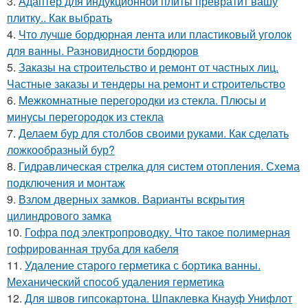
3.
Адаптер для индукционной плиты превратит вашу
плитку.. Как выбрать
4.
Что лучше бордюрная лента или пластиковый уголок
для ванны. Разновидности бордюров
5.
Заказы на строительство и ремонт от частных лиц.
Частные заказы и тендеры на ремонт и строительство
6.
Межкомнатные перегородки из стекла. Плюсы и
минусы перегородок из стекла
7.
Делаем бур для столбов своими руками. Как сделать
ложкообразный бур?
8.
Гидравлическая стрелка для систем отопления. Схема
подключения и монтаж
9.
Взлом дверных замков. Варианты вскрытия
цилиндрового замка
10.
Гофра под электропроводку. Что такое полимерная
гофрированная труба для кабеля
11.
Удаление старого герметика с бортика ванны.
Механический способ удаления герметика
12.
Для швов гипсокартона. Шпаклевка Кнауф Унифлот